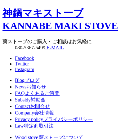
神鍋マキストーブ
KANNABE MAKI STOVE
薪ストーブのご購入・ご相談はお気軽に
080-5367-5499
E-MAIL
Facebook
Twitter
Instagram
Blog
ブログ
News
お知らせ
FAQ
よくあるご質問
Subsidy
補助金
Contact
お問合せ
Company
会社情報
Privacy policy
プライバシーポリシー
Law
特定商取引法
Wood stove
薪ストーブについて