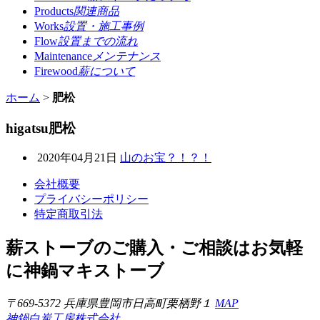
Products
関連商品
Works
設置・施工事例
Flow
設置までの流れ
Maintenance
メンテナンス
Firewood
薪について
ホーム
>
肥松
higatsu
肥松
2020年04月21日
山のお宝？！？！
会社概要
プライバシーポリシー
特定商取引法
薪ストーブのご購入・ご相談はお気軽
に
神鍋マキストーブ
〒669-5372 兵庫県豊岡市日高町栗栖野１
MAP
神鍋白炭工房株式会社